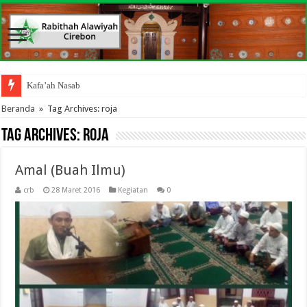
Kafa’ah Nasab
Beranda
»
Tag Archives: roja
Tag Archives:
roja
Amal (Buah Ilmu)
crb
28 Maret 2016
Kegiatan
0