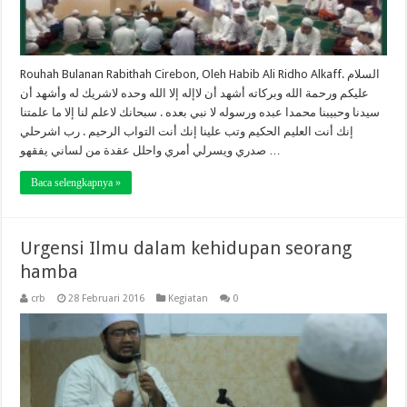
Rouhah Bulanan Rabithah Cirebon, Oleh Habib Ali Ridho Alkaff. السلام
عليكم ورحمة الله وبركاته أشهد أن لاإله إلا الله وحده لاشريك له وأشهد أن
سيدنا وحبيبنا محمدا عبده ورسوله لا نبي بعده . سبحانك لاعلم لنا إلا ما علمتنا
إنك أنت العليم الحكيم وتب علينا إنك أنت التواب الرحيم . رب اشرحلي
صدري ويسرلي أمري واحلل عقدة من لساني يفقهو …
Baca selengkapnya »
Urgensi Ilmu dalam kehidupan seorang
hamba
crb
28 Februari 2016
Kegiatan
0